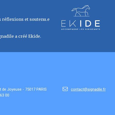
 réflexions et soutenu.e
gnadile a créé Ekide.
ret de Joyeuse - 75017 PARIS
contact@signadile.fr
 63 00