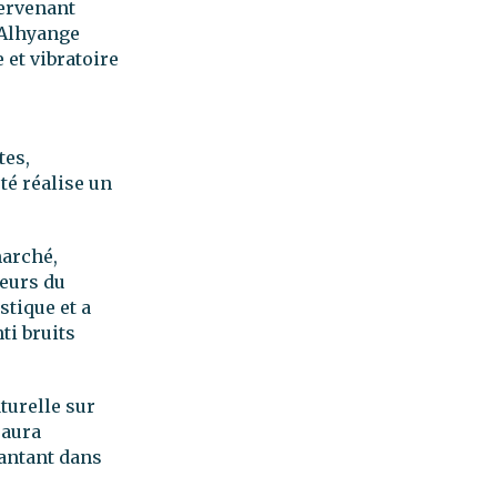
tervenant
 Alhyange
 et vibratoire
tes,
té réalise un
marché,
teurs du
stique et a
ti bruits
turelle sur
 aura
lantant dans