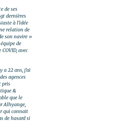
te de ses
ngt dernières
iaste à l’idée
ne relation de
de son navire »
 équipe de
e COVID, avec
y a 22 ans, j’ai
 des agences
 pris
stique &
able que le
ur Alhyange,
er qui connait
as de hasard si