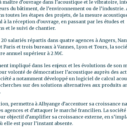
à maître d’ouvrage dans l’acoustique et le vibratoire, in
eurs du bâtiment, de l’environnement ou de l’industrie.
ns toutes les étapes des projets, de la mesure acoustique
ial à la réception d’ouvrage, en passant par les études et
s et le suivi de chantier.
20 salariés répartis dans quatre agences à Angers, Nan
 Paris et trois bureaux à Vannes, Lyon et Tours, la socié
aire annuel supérieur à 2 M€.
ent impliqué dans les enjeux et les évolutions de son 
our volonté de démocratiser l’acoustique auprès des ac
ociété a notamment développé un logiciel de calcul acou
echerches sur des solutions alternatives aux produits an
.
tion, permettra à Alhyange d’accentuer sa croissance na
es agences et d’attaquer le marché francilien. La société
r objectif d’amplifier sa croissance externe, en s’imp
ù elle est pour l’instant absente.