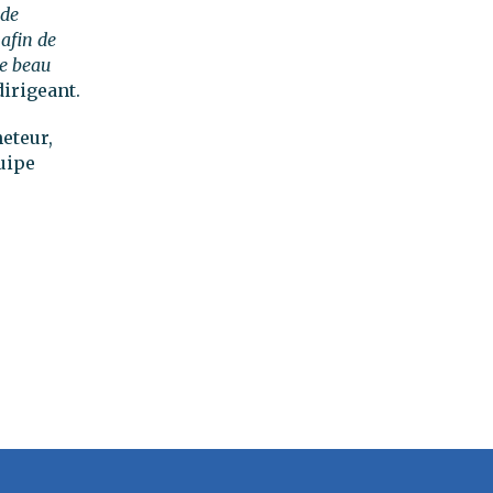
 de
afin de
ce beau
dirigeant.
eteur,
uipe