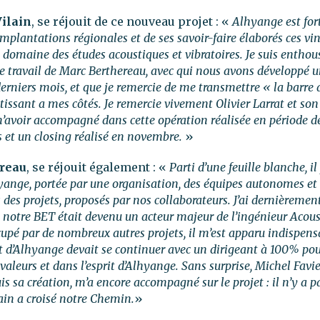
ilain
, se réjouit de ce nouveau projet : «
Alhyange est for
implantations régionales et de ses savoir-faire élaborés ces vi
domaine des études acoustiques et vibratoires. Je suis enthous
le travail de Marc Berthereau, avec qui nous avons développé u
derniers mois, et que je remercie de me transmettre « la barre 
tissant a mes côtés. Je remercie vivement Olivier Larrat et son
m’avoir accompagné dans cette opération réalisée en période d
 et un closing réalisé en novembre.
»
reau
, se réjouit également : «
Parti d’une feuille blanche, il 
yange, portée par une organisation, des équipes autonomes et
s des projets, proposés par nos collaborateurs. J’ai dernièrement
 notre BET était devenu un acteur majeur de l’ingénieur Acou
cupé par de nombreux autres projets, il m’est apparu indispens
d’Alhyange devait se continuer avec un dirigeant à 100% po
aleurs et dans l’esprit d’Alhyange. Sans surprise, Michel Favi
 sa création, m’a encore accompagné sur le projet : il n’y a p
ain a croisé notre Chemin.
»