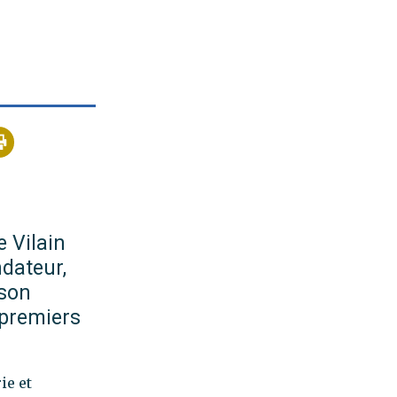
e Vilain
ndateur,
 son
 premiers
ie et