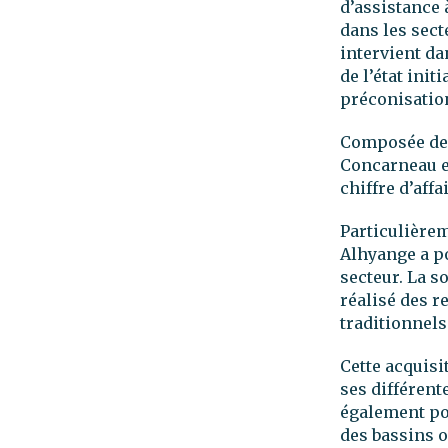
d’assistance 
dans les sect
intervient da
de l’état init
préconisation
Composée de 
Concarneau et
chiffre d’aff
Particulièrem
Alhyange a p
secteur. La s
réalisé des r
traditionnels
Cette acquisi
ses différent
également pou
des bassins o