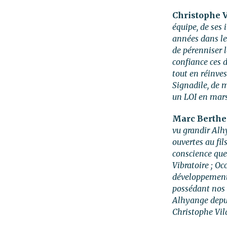
Christophe V
équipe, de ses 
années dans le 
de pérenniser 
confiance ces 
tout en réinves
Signadile, de 
un LOI en mars
Marc Berthe
vu grandir Alh
ouvertes au fil
conscience que
Vibratoire ; Oc
développement 
possédant nos v
Alhyange depuis
Christophe Vil