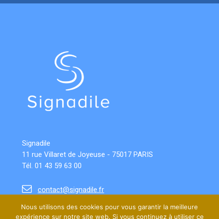
Signadile
11 rue Villaret de Joyeuse - 75017 PARIS
Tél. 01 43 59 63 00
contact@signadile.fr
Nous utilisons des cookies pour vous garantir la meilleure
Suivez notre actualité sur LinkedIn
expérience sur notre site web. Si vous continuez à utiliser ce